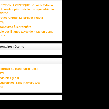
RECTION ARTISTIQUE : Cheick Tidiane
k, un des piliers de la musique africaine
derne
ques Chirac: Le bruit et l’odeur
Clip
onduites à la frontière
ie des Blancs taxée de « racisme anti-
nc »
ntaires récents
oureux au Ban Public (Les)
STI
ivisibles (Les)
tidien des Sans-Papiers (Le)
SF