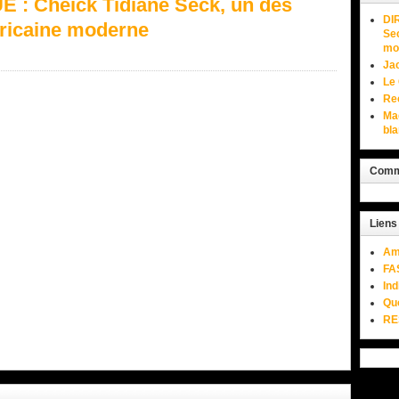
: Cheick Tidiane Seck, un des
DI
africaine moderne
Sec
mo
Jac
Le 
Rec
Mag
bla
Comme
Liens
Am
FA
Ind
Quo
RE